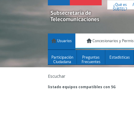
¿Qué es
SUBTEL?
Usuarios
Concesionarios y Permis
Participación
Preguntas
Estadísticas
Ciudadana
Frecuentes
Escuchar
listado equipos compatibles con 5G