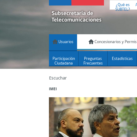
¿Qué es
SUBTEL?
Usuarios
Concesionarios y Permis
Participación
Preguntas
Estadísticas
Ciudadana
Frecuentes
Escuchar
IMEI