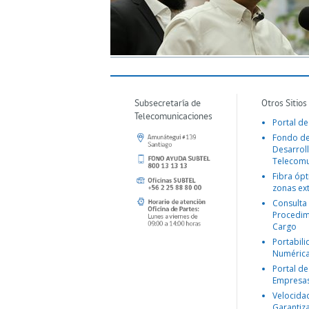
Subsecretaría de
Otros Sitios
Telecomunicaciones
Portal de
Fondo d
Desarroll
Telecomu
Fibra ópt
zonas ex
Consulta
Procedim
Cargo
Portabil
Numéric
Portal de
Empresa
Velocida
Garantiz