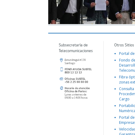
Subsecretaría de
Otros Sitios
Telecomunicaciones
Portal de
Fondo d
Desarroll
Telecomu
Fibra ópt
zonas ex
Consulta
Procedim
Cargo
Portabil
Numéric
Portal de
Empresa
Velocida
Garantiz