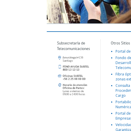
Subsecretaría de
Otros Sitios
Telecomunicaciones
Portal de
Fondo d
Desarroll
Telecomu
Fibra ópt
zonas ex
Consulta
Procedim
Cargo
Portabil
Numéric
Portal de
Empresa
Velocida
Garantiz