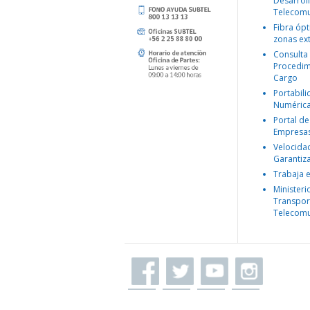
Desarroll
Telecomu
Fibra ópt
zonas ex
Consulta
Procedim
Cargo
Portabil
Numéric
Portal de
Empresa
Velocida
Garantiz
Trabaja 
Ministeri
Transpor
Telecomu