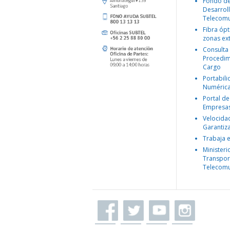
Fondo d
Desarroll
Telecomu
Fibra ópt
zonas ex
Consulta
Procedim
Cargo
Portabil
Numéric
Portal de
Empresa
Velocida
Garantiz
Trabaja 
Ministeri
Transpor
Telecomu