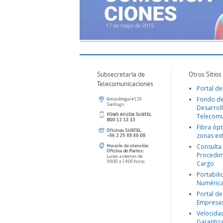
Subsecretaría de
Otros Sitios
Telecomunicaciones
Portal de
Fondo d
Desarroll
Telecomu
Fibra ópt
zonas ex
Consulta
Procedim
Cargo
Portabil
Numéric
Portal de
Empresa
Velocida
Garantiz