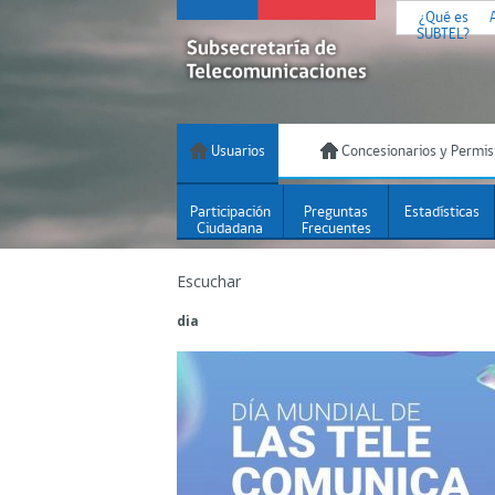
¿Qué es
SUBTEL?
Usuarios
Concesionarios y Permis
Participación
Preguntas
Estadísticas
Ciudadana
Frecuentes
Escuchar
dia