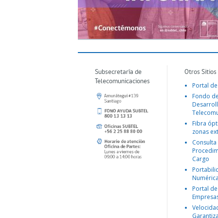
Subsecretaría de
Otros Sitios
Telecomunicaciones
Portal de
Fondo d
Desarroll
Telecomu
Fibra ópt
zonas ex
Consulta
Procedim
Cargo
Portabil
Numéric
Portal de
Empresa
Velocida
Garantiz