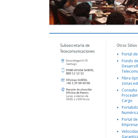
Subsecretaría de
Otros Sitios
Telecomunicaciones
Portal de
Fondo d
Desarroll
Telecomu
Fibra ópt
zonas ex
Consulta
Procedim
Cargo
Portabil
Numéric
Portal de
Empresa
Velocida
Garantiz