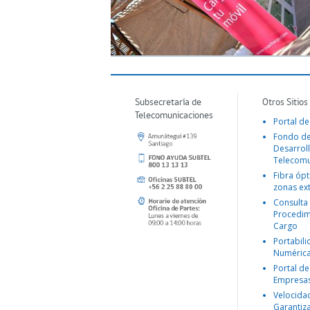
Subsecretaría de
Otros Sitios
Telecomunicaciones
Portal de
Fondo d
Desarroll
Telecomu
Fibra ópt
zonas ex
Consulta
Procedim
Cargo
Portabil
Numéric
Portal de
Empresa
Velocida
Garantiz