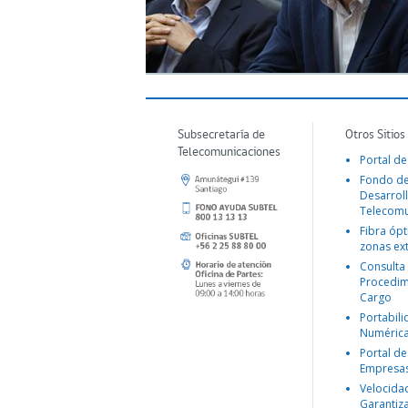
Subsecretaría de
Otros Sitios
Telecomunicaciones
Portal de
Fondo d
Desarroll
Telecomu
Fibra ópt
zonas ex
Consulta
Procedim
Cargo
Portabil
Numéric
Portal de
Empresa
Velocida
Garantiz