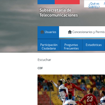
¿Qué es
SUBTEL?
Usuarios
Concesionarios y Permis
Participación
Preguntas
Estadísticas
Ciudadana
Frecuentes
Escuchar
CDF