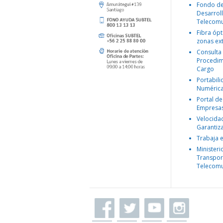
Fondo d
Desarroll
Telecomu
Fibra ópt
zonas ex
Consulta
Procedim
Cargo
Portabil
Numéric
Portal de
Empresa
Velocida
Garantiz
Trabaja 
Ministeri
Transpor
Telecomu