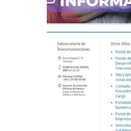
Subsecretaría de
Otros Sitios
Telecomunicaciones
Portal de
Fondo d
Desarroll
Telecomu
Fibra ópt
zonas ex
Consulta
Procedim
Cargo
Portabil
Numéric
Portal de
Empresa
Velocida
Garantiz