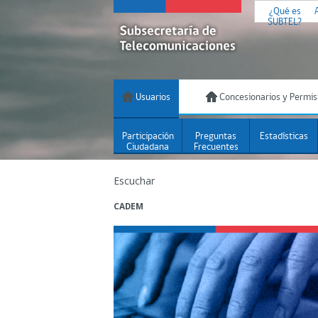
¿Qué es
SUBTEL?
Usuarios
Concesionarios y Permis
Participación
Preguntas
Estadísticas
Ciudadana
Frecuentes
Escuchar
CADEM