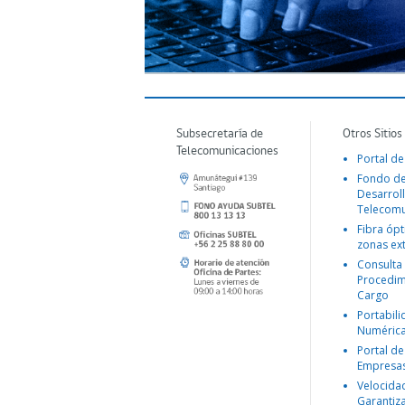
Subsecretaría de
Otros Sitios
Telecomunicaciones
Portal de
Fondo d
Desarroll
Telecomu
Fibra ópt
zonas ex
Consulta
Procedim
Cargo
Portabil
Numéric
Portal de
Empresa
Velocida
Garantiz