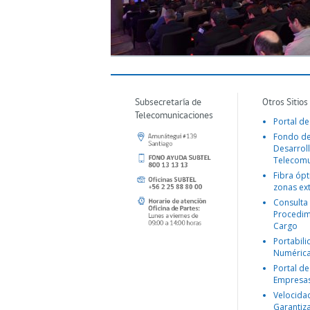
Subsecretaría de
Otros Sitios
Telecomunicaciones
Portal de
Fondo d
Desarroll
Telecomu
Fibra ópt
zonas ex
Consulta
Procedim
Cargo
Portabil
Numéric
Portal de
Empresa
Velocida
Garantiz