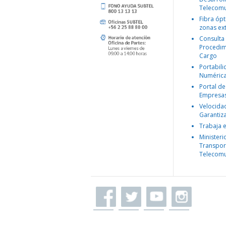
Telecomu
Fibra ópt
zonas ex
Consulta
Procedim
Cargo
Portabil
Numéric
Portal de
Empresa
Velocida
Garantiz
Trabaja 
Ministeri
Transpor
Telecomu