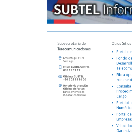
Subsecretaría de
Otros Sitios
Telecomunicaciones
Portal de
Fondo d
Desarroll
Telecomu
Fibra ópt
zonas ex
Consulta
Procedim
Cargo
Portabil
Numéric
Portal de
Empresa
Velocida
Garantiz