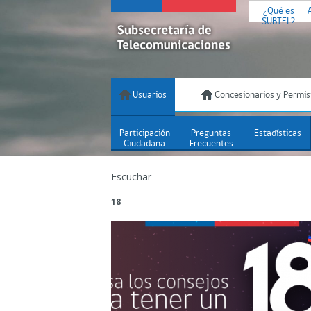
¿Qué es
SUBTEL?
Usuarios
Concesionarios y Permis
Participación
Preguntas
Estadísticas
Ciudadana
Frecuentes
Escuchar
18