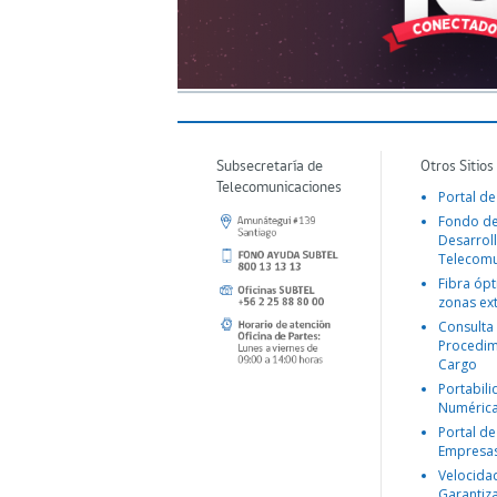
Subsecretaría de
Otros Sitios
Telecomunicaciones
Portal de
Fondo d
Desarroll
Telecomu
Fibra ópt
zonas ex
Consulta
Procedim
Cargo
Portabil
Numéric
Portal de
Empresa
Velocida
Garantiz