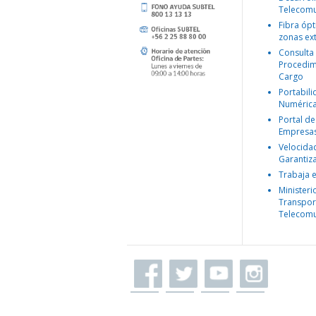
Telecomu
Fibra ópt
zonas ex
Consulta
Procedim
Cargo
Portabil
Numéric
Portal de
Empresa
Velocida
Garantiz
Trabaja 
Ministeri
Transpor
Telecomu