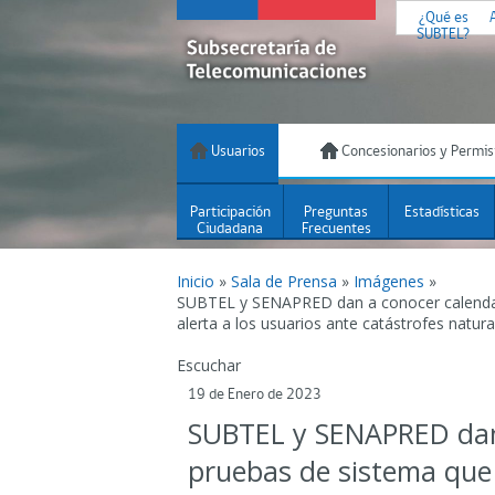
¿Qué es
SUBTEL?
Usuarios
Concesionarios y Permis
Participación
Preguntas
Estadísticas
Ciudadana
Frecuentes
Inicio
»
Sala de Prensa
»
Imágenes
»
SUBTEL y SENAPRED dan a conocer calendar
alerta a los usuarios ante catástrofes natura
Escuchar
19 de Enero de 2023
SUBTEL y SENAPRED dan 
pruebas de sistema que 