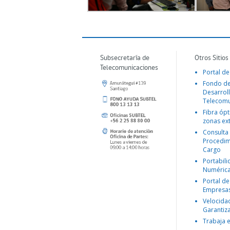
Subsecretaría de
Otros Sitios
Telecomunicaciones
Portal de
Fondo d
Desarroll
Telecomu
Fibra ópt
zonas ex
Consulta
Procedim
Cargo
Portabil
Numéric
Portal de
Empresa
Velocida
Garantiz
Trabaja 