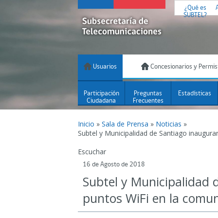
¿Qué es
SUBTEL?
Usuarios
Concesionarios y Permis
Participación
Preguntas
Estadísticas
Ciudadana
Frecuentes
Inicio
»
Sala de Prensa
»
Noticias
»
Subtel y Municipalidad de Santiago inaugur
Escuchar
16 de Agosto de 2018
Subtel y Municipalidad 
puntos WiFi en la comu