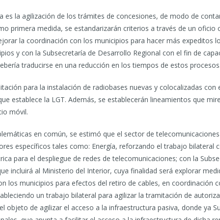
 es la agilización de los trámites de concesiones, de modo de cont
o primera medida, se estandarizarán criterios a través de un oficio ci
orar la coordinación con los municipios para hacer más expeditos l
ios y con la Subsecretaría de Desarrollo Regional con el fin de capac
 debería traducirse en una reducción en los tiempos de estos procesos
itación para la instalación de radiobases nuevas y colocalizadas con 
e establece la LGT. Además, se establecerán lineamientos que miren 
cio móvil.
lemáticas en común, se estimó que el sector de telecomunicaciones 
es específicos tales como: Energía, reforzando el trabajo bilateral co
ctrica para el despliegue de redes de telecomunicaciones; con la Subse
 incluirá al Ministerio del Interior, cuya finalidad será explorar med
on los municipios para efectos del retiro de cables, en coordinación
bleciendo un trabajo bilateral para agilizar la tramitación de autoriz
el objeto de agilizar el acceso a la infraestructura pasiva, donde ya 
ales, que apunta a facilitar el acceso a la infraestructura de dicha r