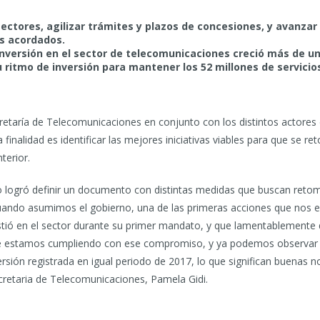
ctores, agilizar trámites y plazos de concesiones, y avanzar 
os acordados.
 inversión en el sector de telecomunicaciones creció más de un
ritmo de inversión para mantener los 52 millones de servicios
etaría de Telecomunicaciones en conjunto con los distintos actores d
finalidad es identificar las mejores iniciativas viables para que se re
terior.
o logró definir un documento con distintas medidas que buscan retom
Cuando asumimos el gobierno, una de las primeras acciones que nos 
stió en el sector durante su primer mandato, y que lamentablemente 
 estamos cumpliendo con ese compromiso, y ya podemos observar com
ión registrada en igual periodo de 2017, lo que significan buenas not
cretaria de Telecomunicaciones, Pamela Gidi.