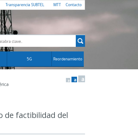
Transparencia SUBTEL
MTT
Contacto
5G
Reordenamiento
a
a
a
érica
 de factibilidad del