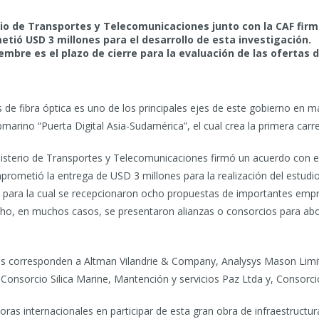
erio de Transportes y Telecomunicaciones junto con la CAF firm
tió USD 3 millones para el desarrollo de esta investigación.
mbre es el plazo de cierre para la evaluación de las ofertas d
és de fibra óptica es uno de los principales ejes de este gobierno en 
marino “Puerta Digital Asia-Sudamérica”, el cual crea la primera carr
Ministerio de Transportes y Telecomunicaciones firmó un acuerdo con 
prometió la entrega de USD 3 millones para la realización del estudio
ación para la cual se recepcionaron ocho propuestas de importantes emp
ho, en muchos casos, se presentaron alianzas o consorcios para abor
tes corresponden a Altman Vilandrie & Company, Analysys Mason Li
 Consorcio Silica Marine, Mantención y servicios Paz Ltda y, Consor
oras internacionales en participar de esta gran obra de infraestructura