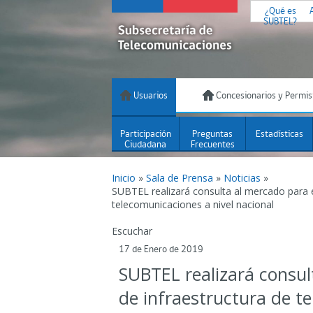
¿Qué es
SUBTEL?
Usuarios
Concesionarios y Permis
Participación
Preguntas
Estadísticas
Ciudadana
Frecuentes
Inicio
»
Sala de Prensa
»
Noticias
»
SUBTEL realizará consulta al mercado para el
telecomunicaciones a nivel nacional
Escuchar
17 de Enero de 2019
SUBTEL realizará consul
de infraestructura de t