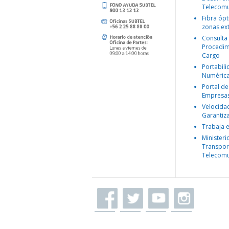
Telecomu
Fibra ópt
zonas ex
Consulta
Procedim
Cargo
Portabil
Numéric
Portal de
Empresa
Velocida
Garantiz
Trabaja 
Ministeri
Transpor
Telecomu