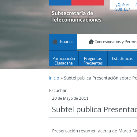
¿Qué es
SUBTEL?
Usuarios
Concesionarios y Permis
Participación
Preguntas
Estadísticas
Ciudadana
Frecuentes
Inicio
»
Subtel publica Presentación sobre Po
Escuchar
20 de Mayo de 2011
Subtel publica Presenta
Presentación resumen acerca de Marco Nor