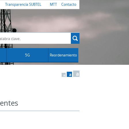
Transparencia SUBTEL
MTT
Contacto
5G
Reordenamiento
a
a
a
gentes