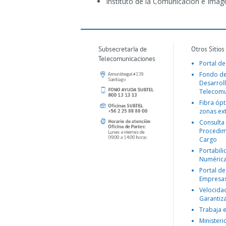
Instituto de la Comunicación e Imagen
Subsecretaría de
Otros Sitios
Telecomunicaciones
Portal de
Fondo d
Desarroll
Telecomu
Fibra ópt
zonas ex
Consulta
Procedim
Cargo
Portabil
Numéric
Portal de
Empresa
Velocida
Garantiz
Trabaja 
Ministeri