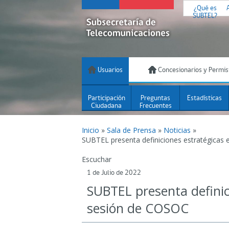
¿Qué es
SUBTEL?
Usuarios
Concesionarios y Permis
Participación
Preguntas
Estadísticas
Ciudadana
Frecuentes
Inicio
»
Sala de Prensa
»
Noticias
»
SUBTEL presenta definiciones estratégicas
Escuchar
1 de Julio de 2022
SUBTEL presenta defini
sesión de COSOC