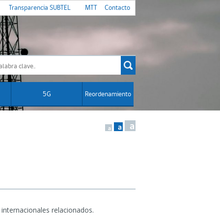
Transparencia SUBTEL
MTT
Contacto
5G
Reordenamiento
a
a
a
internacionales relacionados.