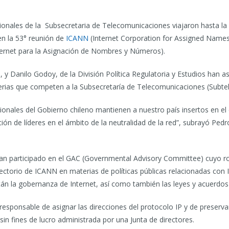
onales de la Subsecretaria de Telecomunicaciones viajaron hasta la
en la 53° reunión de
ICANN
(Internet Corporation for Assigned Name
ernet para la Asignación de Nombres y Números).
 y Danilo Godoy, de la División Política Regulatoria y Estudios han as
rias que competen a la Subsecretaría de Telecomunicaciones (Subtel
sionales del Gobierno chileno mantienen a nuestro país insertos en el
ión de líderes en el ámbito de la neutralidad de la red”, subrayó Pedr
han participado en el GAC (Governmental Advisory Committee) cuyo ro
ectorio de ICANN en materias de políticas públicas relacionadas con I
án la gobernanza de Internet, así como también las leyes y acuerdos 
esponsable de asignar las direcciones del protocolo IP y de preservar
in fines de lucro administrada por una Junta de directores.