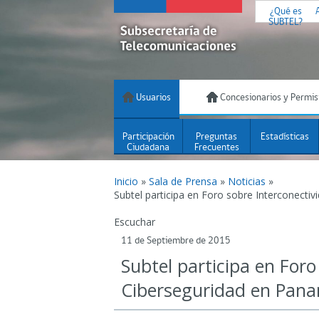
¿Qué es
SUBTEL?
Usuarios
Concesionarios y Permis
Participación
Preguntas
Estadísticas
Ciudadana
Frecuentes
Inicio
»
Sala de Prensa
»
Noticias
»
Subtel participa en Foro sobre Interconecti
Escuchar
11 de Septiembre de 2015
Subtel participa en Foro
Ciberseguridad en Pan