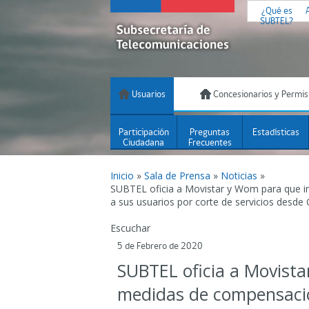
¿Qué es
SUBTEL?
Usuarios
Concesionarios y Permis
Participación
Preguntas
Estadísticas
Ciudadana
Frecuentes
Inicio
»
Sala de Prensa
»
Noticias
»
SUBTEL oficia a Movistar y Wom para que 
a sus usuarios por corte de servicios desde
Escuchar
5 de Febrero de 2020
SUBTEL oficia a Movist
medidas de compensació