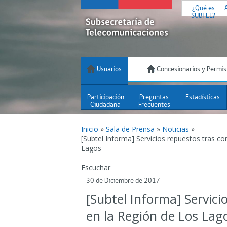
¿Qué es
SUBTEL?
Usuarios
Concesionarios y Permis
Participación
Preguntas
Estadísticas
Ciudadana
Frecuentes
Inicio
»
Sala de Prensa
»
Noticias
»
[Subtel Informa] Servicios repuestos tras co
Lagos
Escuchar
30 de Diciembre de 2017
[Subtel Informa] Servici
en la Región de Los Lag