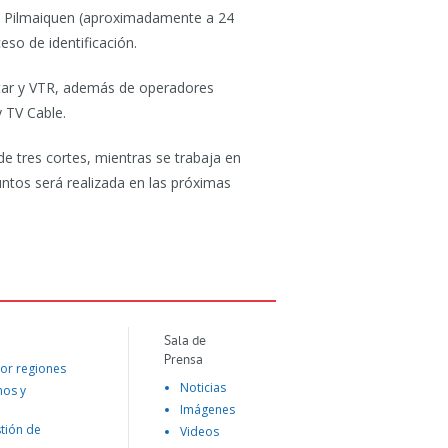
te Pilmaiquen (aproximadamente a 24
so de identificación.
istar y VTR, además de operadores
y TV Cable.
e tres cortes, mientras se trabaja en
untos será realizada en las próximas
Sala de
Prensa
or regiones
Noticias
mos y
Imágenes
tión de
Videos