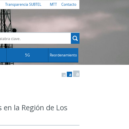
Transparencia SUBTEL
MTT
Contacto
5G
Reordenamiento
a
a
a
 en la Región de Los