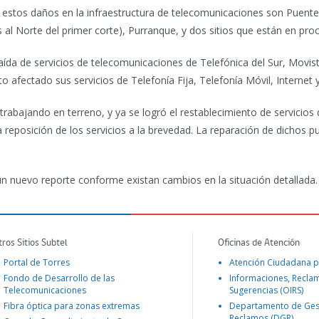
 estos daños en la infraestructura de telecomunicaciones son Puen
l Norte del primer corte), Purranque, y dos sitios que están en proce
caída de servicios de telecomunicaciones de Telefónica del Sur, Mov
to afectado sus servicios de Telefonía Fija, Telefonía Móvil, Internet 
bajando en terreno, y ya se logró el restablecimiento de servicios d
 reposición de los servicios a la brevedad. La reparación de dichos p
 nuevo reporte conforme existan cambios en la situación detallada.
tros Sitios Subtel
Oficinas de Atención
Portal de Torres
Atención Ciudadana p
Fondo de Desarrollo de las
Informaciones, Recla
Telecomunicaciones
Sugerencias (OIRS)
Fibra óptica para zonas extremas
Departamento de Ges
Reclamos (DGR)