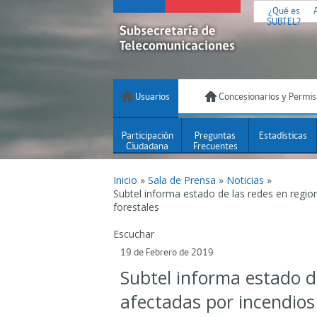
¿Qué es
SUBTEL?
Usuarios
Concesionarios y Permis
Participación
Preguntas
Estadísticas
Ciudadana
Frecuentes
Inicio
»
Sala de Prensa
»
Noticias
»
Subtel informa estado de las redes en regio
forestales
Escuchar
19 de Febrero de 2019
Subtel informa estado d
afectadas por incendios