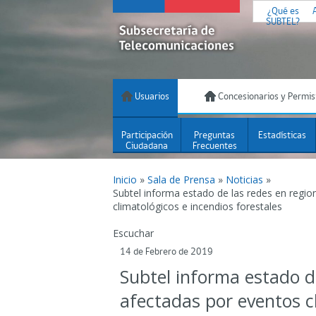
¿Qué es
SUBTEL?
Usuarios
Concesionarios y Permis
Participación
Preguntas
Estadísticas
Ciudadana
Frecuentes
Inicio
»
Sala de Prensa
»
Noticias
»
Subtel informa estado de las redes en regi
climatológicos e incendios forestales
Escuchar
14 de Febrero de 2019
Subtel informa estado d
afectadas por eventos c