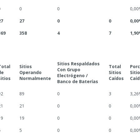
0
0
0
0,00
27
27
0
0
0,0
369
358
4
7
1,9
Sitios Respaldados
Total
Sitios
Total
Porc
Con Grupo
de
Operando
Sitios
Siti
Electrógeno /
Sitios
Normalmente
Caídos
Caíd
Banco de Baterías
92
89
0
3
3,26
21
21
0
0
0,00
19
19
0
0
0,00
5
5
0
0
0,00