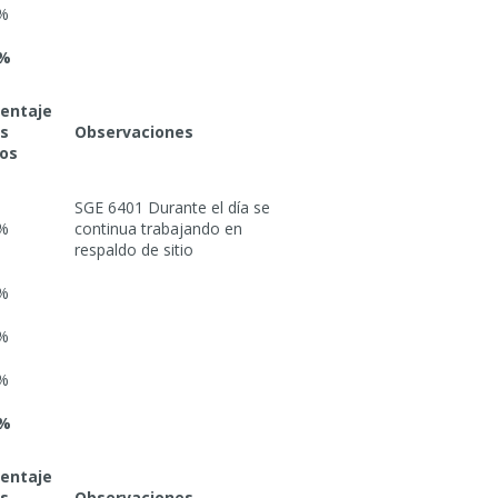
%
4%
entaje
os
Observaciones
os
SGE 6401 Durante el día se
%
continua trabajando en
respaldo de sitio
%
%
%
5%
entaje
os
Observaciones