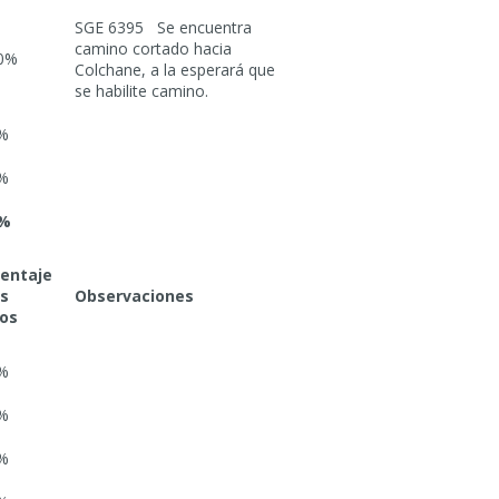
SGE 6395 Se encuentra
camino cortado hacia
0%
Colchane, a la esperará que
se habilite camino.
%
%
8%
entaje
os
Observaciones
os
%
%
%