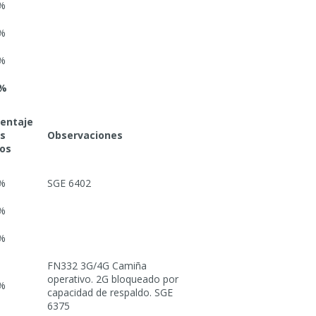
%
%
%
0%
entaje
os
Observaciones
os
%
SGE 6402
%
%
FN332 3G/4G Camiña
operativo. 2G bloqueado por
%
capacidad de respaldo. SGE
6375