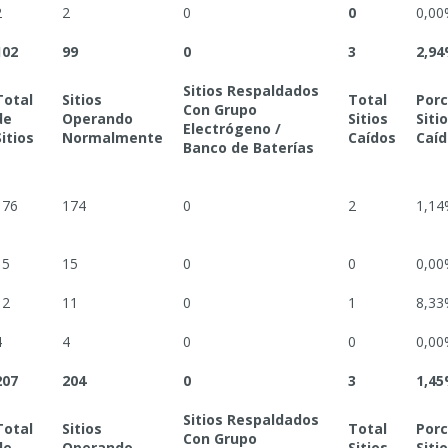
2
2
0
0
0,00
102
99
0
3
2,9
Sitios Respaldados
Total
Sitios
Total
Porc
Con Grupo
de
Operando
Sitios
Siti
Electrógeno /
Sitios
Normalmente
Caídos
Caíd
Banco de Baterías
176
174
0
2
1,14
15
15
0
0
0,00
12
11
0
1
8,33
4
4
0
0
0,00
207
204
0
3
1,4
Sitios Respaldados
Total
Sitios
Total
Porc
Con Grupo
de
Operando
Sitios
Siti