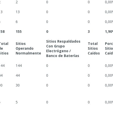
2
2
0
0
0,00
13
13
0
0
0,00
6
6
0
0
0,00
158
155
0
3
1,9
Sitios Respaldados
Total
Sitios
Total
Porc
Con Grupo
de
Operando
Sitios
Siti
Electrógeno /
Sitios
Normalmente
Caídos
Caíd
Banco de Baterías
144
144
0
0
0,00
44
44
0
0
0,00
30
30
0
0
0,00
5
5
0
0
0,00