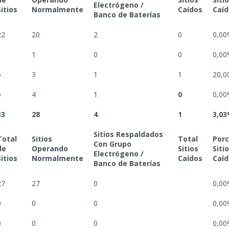
Electrógeno /
Sitios
Normalmente
Caídos
Caíd
Banco de Baterías
22
20
2
0
0,00
1
1
0
0
0,00
5
3
1
1
20,0
5
4
1
0
0,00
33
28
4
1
3,0
Sitios Respaldados
Total
Sitios
Total
Porc
Con Grupo
de
Operando
Sitios
Siti
Electrógeno /
Sitios
Normalmente
Caídos
Caíd
Banco de Baterías
27
27
0
0,00
0
0
0
0,00
0
0
0
0,00