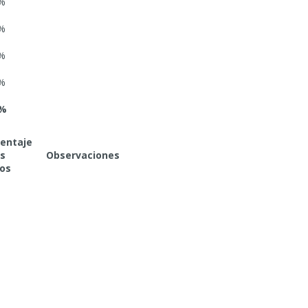
%
%
%
%
0%
entaje
os
Observaciones
os