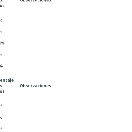
os
%
%
0%
%
3%
entaje
os
Observaciones
os
%
%
%