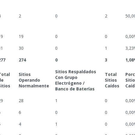
4
2
0
2
50,0
19
19
0
0
0,00
31
30
0
1
3,23
277
274
0
3
1,0
Sitios Respaldados
Total
Sitios
Total
Porc
Con Grupo
de
Operando
Sitios
Siti
Electrógeno /
Sitios
Normalmente
Caídos
Caíd
Banco de Baterías
29
28
1
0
0,00
6
6
0
0
0,00
5
4
1
0
0,00