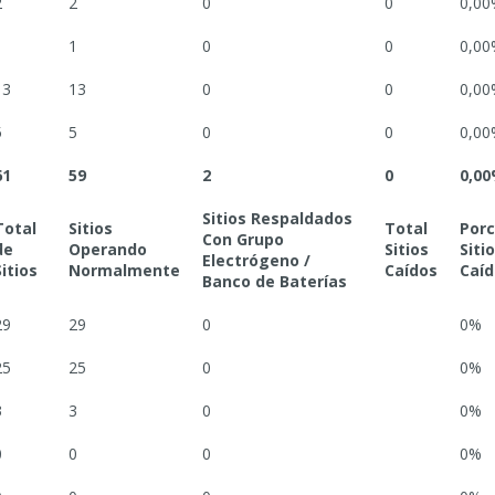
2
2
0
0
0,00
1
1
0
0
0,00
13
13
0
0
0,00
5
5
0
0
0,00
61
59
2
0
0,0
Sitios Respaldados
Total
Sitios
Total
Porc
Con Grupo
de
Operando
Sitios
Siti
Electrógeno /
Sitios
Normalmente
Caídos
Caíd
Banco de Baterías
29
29
0
0%
25
25
0
0%
3
3
0
0%
0
0
0
0%