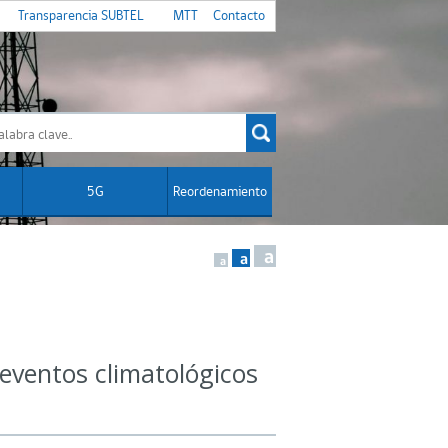
Transparencia SUBTEL
MTT
Contacto
5G
Reordenamiento
a
a
a
 eventos climatológicos