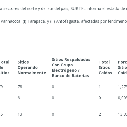
a sectores del norte y del sur del país, SUBTEL informa el estado de
 y Parinacota, (I) Tarapacá, y (II) Antofagasta, afectadas por fenóm
Sitios Respaldados
Total
Sitios
Total
Porc
Con Grupo
de
Operando
Sitios
Siti
Electrógeno /
Sitios
Normalmente
Caídos
Caíd
Banco de Baterías
79
78
0
1
1,27
6
6
0
0
0,00
15
13
0
2
13,3