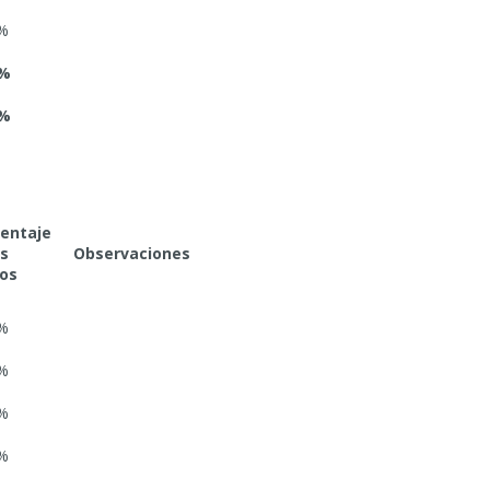
%
0%
0%
entaje
os
Observaciones
os
%
%
%
%