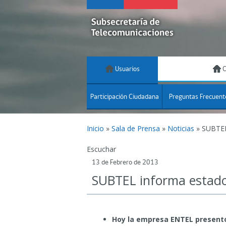
Usuarios
C
Participación Ciudadana
Preguntas Frecuent
Inicio
»
Sala de Prensa
»
Noticias
»
SUBTEL 
Escuchar
13 de Febrero de 2013
SUBTEL informa estado d
Hoy la empresa ENTEL presentó i