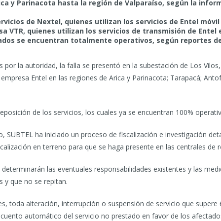
ca y Parinacota hasta la región de Valparaíso, según la infor
rvicios de Nextel, quienes utilizan los servicios de Entel móvil
a VTR, quienes utilizan los servicios de transmisión de Entel 
tados se encuentran totalmente operativos, según reportes d
or la autoridad, la falla se presentó en la subestación de Los Vilos,
 empresa Entel en las regiones de Arica y Parinacota; Tarapacá; Ant
eposición de los servicios, los cuales ya se encuentran 100% operativ
o, SUBTEL ha iniciado un proceso de fiscalización e investigación deta
calización en terreno para que se haga presente en las centrales de
e determinarán las eventuales responsabilidades existentes y las me
s y que no se repitan.
, toda alteración, interrupción o suspensión de servicio que supere
uento automático del servicio no prestado en favor de los afectado