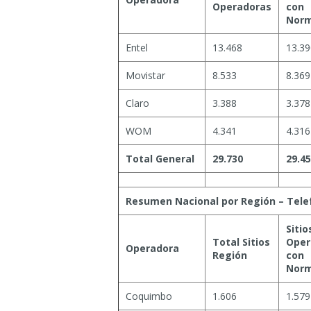
Operadoras
con
Norm
Entel
13.468
13.39
Movistar
8.533
8.369
Claro
3.388
3.378
WOM
4.341
4.316
Total General
29.730
29.4
Resumen Nacional por Región – Telef
Sitio
Total Sitios
Oper
Operadora
Región
con
Norm
Coquimbo
1.606
1.579