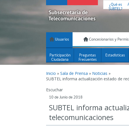
¿Qué es
SUBTEL?
Usuarios
Concesionarios y Permis
Participación
Preguntas
Estadísticas
Ciudadana
Frecuentes
Inicio
»
Sala de Prensa
»
Noticias
»
SUBTEL informa actualización estado de re
Escuchar
10 de Junio de 2018
SUBTEL informa actualiz
telecomunicaciones