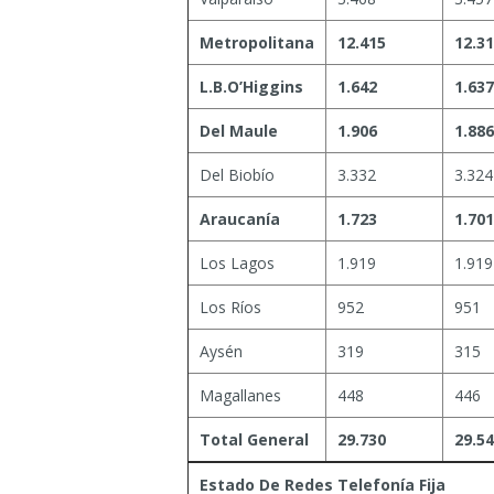
Metropolitana
12.415
12.3
L.B.O’Higgins
1.642
1.637
Del Maule
1.906
1.886
Del Biobío
3.332
3.324
Araucanía
1.723
1.701
Los Lagos
1.919
1.919
Los Ríos
952
951
Aysén
319
315
Magallanes
448
446
Total General
29.730
29.5
Estado De Redes Telefonía Fija