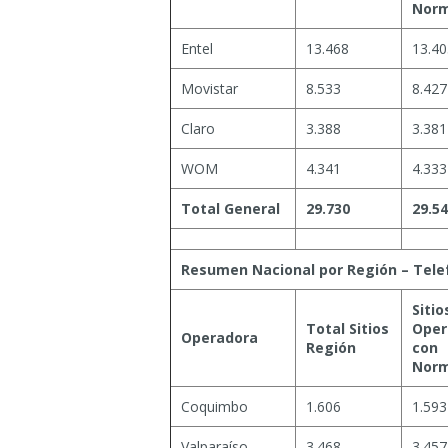
Norm
Entel
13.468
13.40
Movistar
8.533
8.427
Claro
3.388
3.381
WOM
4.341
4.333
Total General
29.730
29.5
Resumen Nacional por Región – Telef
Sitio
Total Sitios
Oper
Operadora
Región
con
Norm
Coquimbo
1.606
1.593
Valparaíso
3.468
3.457