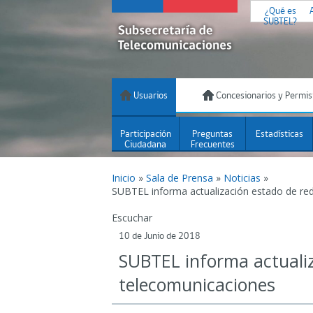
¿Qué es
SUBTEL?
Usuarios
Concesionarios y Permis
Participación
Preguntas
Estadísticas
Ciudadana
Frecuentes
Inicio
»
Sala de Prensa
»
Noticias
»
SUBTEL informa actualización estado de re
Escuchar
10 de Junio de 2018
SUBTEL informa actualiz
telecomunicaciones