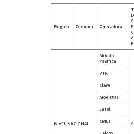
T
D
C
Región
Comuna
Operadora
P
C
o
R
Mundo
Pacifico
VTR
Claro
Movistar
Entel
CMET
NIVEL NACIONAL
S
Telcoy