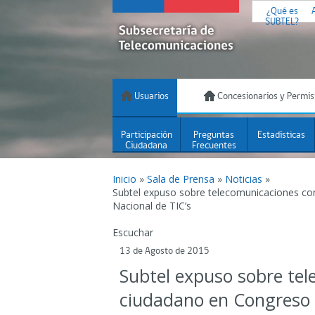
¿Qué es
SUBTEL?
Usuarios
Concesionarios y Permis
Participación
Preguntas
Estadísticas
Ciudadana
Frecuentes
Inicio
»
Sala de Prensa
»
Noticias
»
Subtel expuso sobre telecomunicaciones co
Nacional de TIC’s
Escuchar
13 de Agosto de 2015
Subtel expuso sobre tel
ciudadano en Congreso 