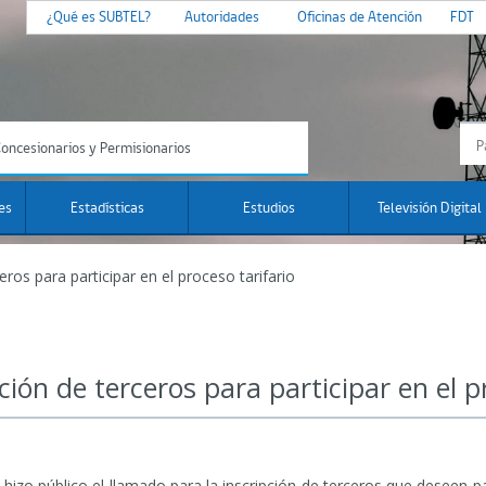
¿Qué es SUBTEL?
Autoridades
Oficinas de Atención
FDT
oncesionarios y Permisionarios
es
Estadísticas
Estudios
Televisión Digital
ros para participar en el proceso tarifario
ión de terceros para participar en el p
zo público el llamado para la inscripción de terceros que deseen part