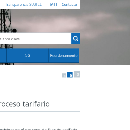
Transparencia SUBTEL
MTT
Contacto
5G
Reordenamiento
a
a
a
roceso tarifario
icipar en el proceso de fijación tarifaria