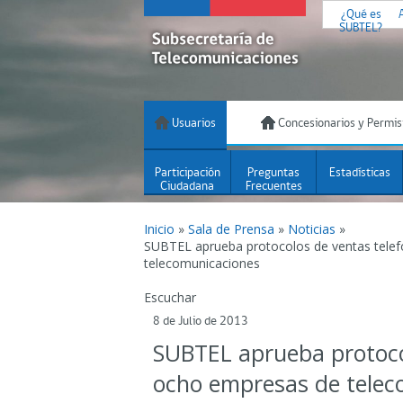
¿Qué es
SUBTEL?
Usuarios
Concesionarios y Permis
Participación
Preguntas
Estadísticas
Ciudadana
Frecuentes
Inicio
»
Sala de Prensa
»
Noticias
»
SUBTEL aprueba protocolos de ventas tele
telecomunicaciones
Escuchar
8 de Julio de 2013
SUBTEL aprueba protocol
ocho empresas de telec