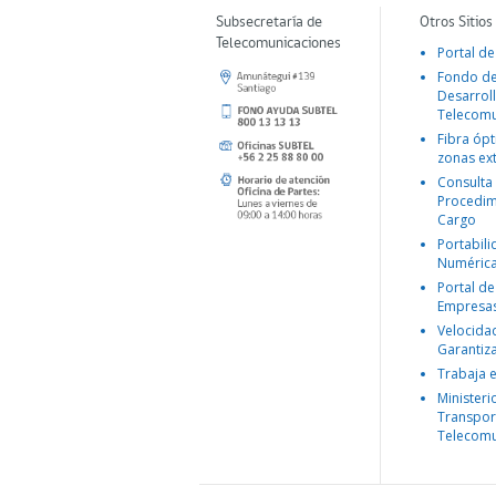
Subsecretaría de
Otros Sitios
Telecomunicaciones
Portal de
Fondo d
Desarroll
Telecomu
Fibra ópt
zonas ex
Consulta
Procedim
Cargo
Portabil
Numéric
Portal de
Empresa
Velocida
Garantiz
Trabaja 
Ministeri
Transpor
Telecomu