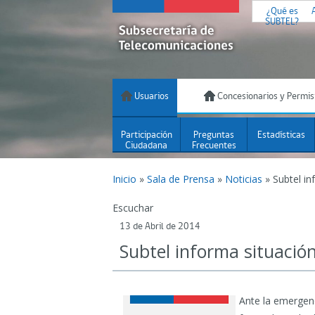
¿Qué es
SUBTEL?
Usuarios
Concesionarios y Permis
Participación
Preguntas
Estadísticas
Ciudadana
Frecuentes
Inicio
»
Sala de Prensa
»
Noticias
»
Subtel in
Escuchar
13 de Abril de 2014
Subtel informa situació
Ante la emergenc