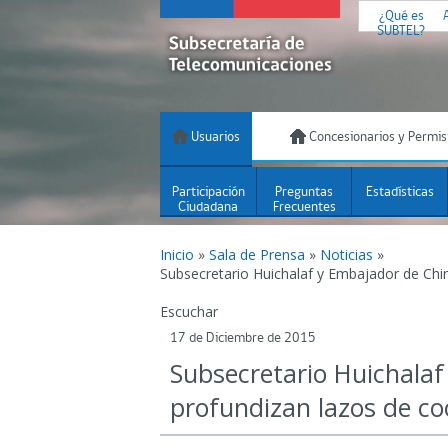
¿Qué es
SUBTEL?
Usuarios
Concesionarios y Permis
Participación
Preguntas
Estadísticas
Ciudadana
Frecuentes
Inicio
»
Sala de Prensa
»
Noticias
»
Subsecretario Huichalaf y Embajador de Chi
Escuchar
17 de Diciembre de 2015
Subsecretario Huichala
profundizan lazos de c