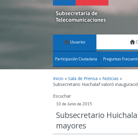
Usuarios
C
Participación Ciudadana
Preguntas Frecuent
Inicio
»
Sala de Prensa
»
Noticias
»
Subsecretario Huichalaf valoró inauguraci
Escuchar
10 de Junio de 2015
Subsecretario Huichala
mayores