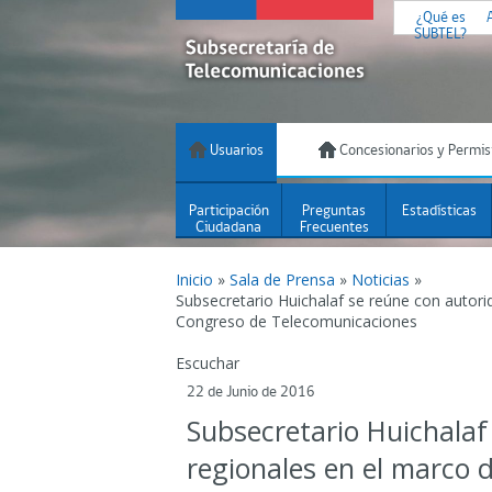
¿Qué es
SUBTEL?
Usuarios
Concesionarios y Permis
Participación
Preguntas
Estadísticas
Ciudadana
Frecuentes
Inicio
»
Sala de Prensa
»
Noticias
»
Subsecretario Huichalaf se reúne con autori
Congreso de Telecomunicaciones
Escuchar
22 de Junio de 2016
Subsecretario Huichalaf
regionales en el marco 