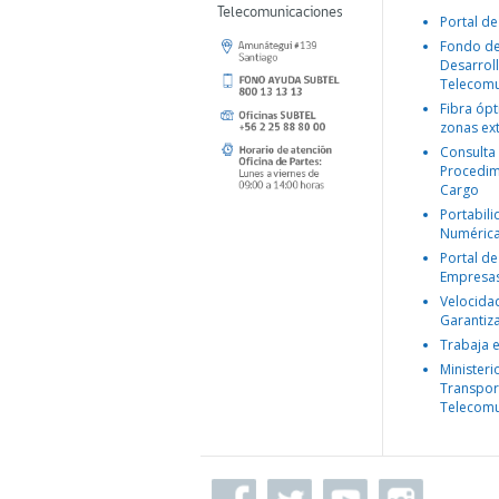
Telecomunicaciones
Portal de
Fondo d
Desarroll
Telecomu
Fibra ópt
zonas ex
Consulta
Procedim
Cargo
Portabil
Numéric
Portal de
Empresa
Velocida
Garantiz
Trabaja 
Ministeri
Transpor
Telecomu