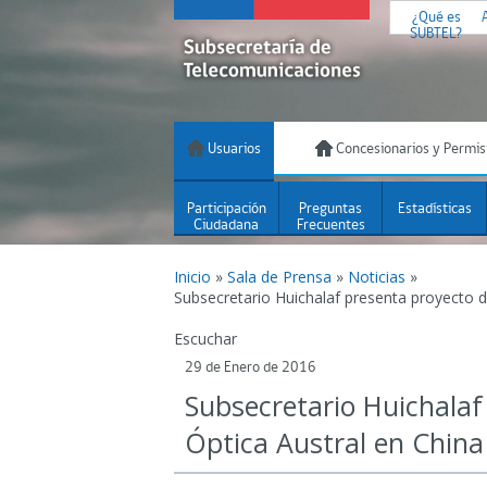
¿Qué es
SUBTEL?
Usuarios
Concesionarios y Permis
Participación
Preguntas
Estadísticas
Ciudadana
Frecuentes
Inicio
»
Sala de Prensa
»
Noticias
»
Subsecretario Huichalaf presenta proyecto d
Escuchar
29 de Enero de 2016
Subsecretario Huichalaf
Óptica Austral en China