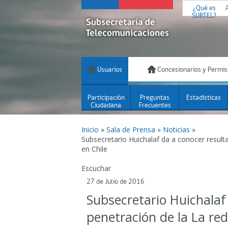
¿Qué es
SUBTEL?
Usuarios
Concesionarios y Permis
Participación
Preguntas
Estadísticas
Ciudadana
Frecuentes
Inicio
»
Sala de Prensa
»
Noticias
»
Subsecretario Huichalaf da a conocer result
en Chile
Escuchar
27 de Julio de 2016
Subsecretario Huichalaf
penetración de la La red