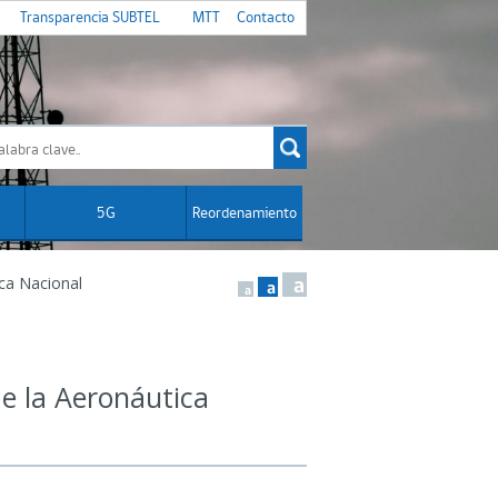
Transparencia SUBTEL
MTT
Contacto
5G
Reordenamiento
ica Nacional
a
a
a
e la Aeronáutica