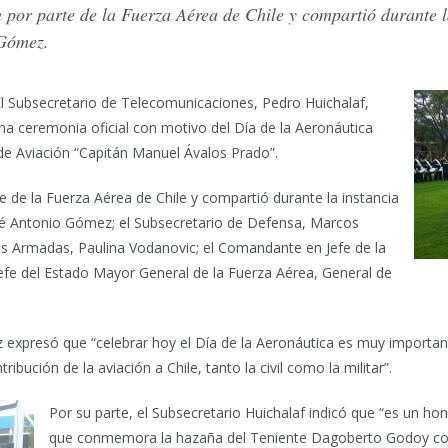
n por parte de la Fuerza Aérea de Chile y compartió durante l
 Gómez.
l Subsecretario de Telecomunicaciones, Pedro Huichalaf,
na ceremonia oficial con motivo del Día de la Aeronáutica
 de Aviación “Capitán Manuel Ávalos Prado”.
te de la Fuerza Aérea de Chile y compartió durante la instancia
sé Antonio Gómez; el Subsecretario de Defensa, Marcos
zas Armadas, Paulina Vodanovic; el Comandante en Jefe de la
Jefe del Estado Mayor General de la Fuerza Aérea, General de
xpresó que “celebrar hoy el Día de la Aeronáutica es muy importante
ribución de la aviación a Chile, tanto la civil como la militar”.
Por su parte, el Subsecretario Huichalaf indicó que “es un ho
que conmemora la hazaña del Teniente Dagoberto Godoy con e