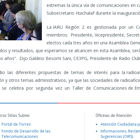
extremas la única vía de comunicaciones en c
Subsecretario Huichalaf durante la inauguraci
La IARU Región 2 es gestionada por un C
miembros: Presidente, Vicepresidente, Secreta
electos cada tres años en una Asamblea Gener
rdos y resultados, que esperamos se alcancen en esta Asamblea, ser
imos años”. Dijo Galdino Besomi Sani, CE3PG, Presidente de Radio Club
io las diferentes propuestas de temas de interés para la radioaf
ón y otros temas administrativos, ya que las sociedades de radioafic
, se celebra por segunda vez un Taller de Comunicaciones de Em
tros Sitios Subtel
Oficinas de Atención
Portal de Torres
Atención Ciudadana p
Fondo de Desarrollo de las
Informaciones, Recla
Telecomunicaciones
Sugerencias (OIRS)