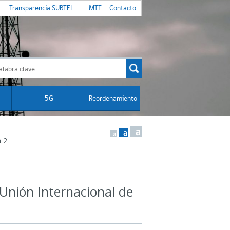
Transparencia SUBTEL
MTT
Contacto
5G
Reordenamiento
a
a
a
n 2
Unión Internacional de