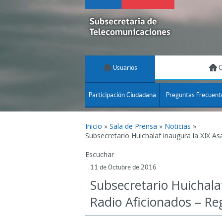
Usuarios
C
Participación Ciudadana
Preguntas Frecuent
Inicio
»
Sala de Prensa
»
Noticias
»
Subsecretario Huichalaf inaugura la XIX A
Escuchar
11 de Octubre de 2016
Subsecretario Huichala
Radio Aficionados – Re